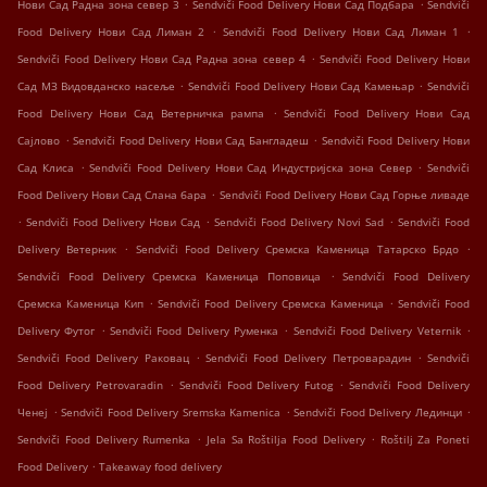
.
.
Нови Сад Радна зона север 3
Sendviči Food Delivery Нови Сад Подбара
Sendviči
.
.
Food Delivery Нови Сад Лиман 2
Sendviči Food Delivery Нови Сад Лиман 1
.
Sendviči Food Delivery Нови Сад Радна зона север 4
Sendviči Food Delivery Нови
.
.
Сад МЗ Видовданско насеље
Sendviči Food Delivery Нови Сад Камењар
Sendviči
.
Food Delivery Нови Сад Ветерничка рампа
Sendviči Food Delivery Нови Сад
.
.
Сајлово
Sendviči Food Delivery Нови Сад Бангладеш
Sendviči Food Delivery Нови
.
.
Сад Клиса
Sendviči Food Delivery Нови Сад Индустријска зона Север
Sendviči
.
Food Delivery Нови Сад Слана бара
Sendviči Food Delivery Нови Сад Горње ливаде
.
.
.
Sendviči Food Delivery Нови Сад
Sendviči Food Delivery Novi Sad
Sendviči Food
.
.
Delivery Ветерник
Sendviči Food Delivery Сремска Каменица Татарско Брдо
.
Sendviči Food Delivery Сремска Каменица Поповица
Sendviči Food Delivery
.
.
Сремска Каменица Кип
Sendviči Food Delivery Сремска Каменица
Sendviči Food
.
.
.
Delivery Футог
Sendviči Food Delivery Руменка
Sendviči Food Delivery Veternik
.
.
Sendviči Food Delivery Раковац
Sendviči Food Delivery Петроварадин
Sendviči
.
.
Food Delivery Petrovaradin
Sendviči Food Delivery Futog
Sendviči Food Delivery
.
.
.
Ченеј
Sendviči Food Delivery Sremska Kamenica
Sendviči Food Delivery Лединци
.
.
Sendviči Food Delivery Rumenka
Jela Sa Roštilja Food Delivery
Roštilj Za Poneti
.
Food Delivery
Takeaway food delivery