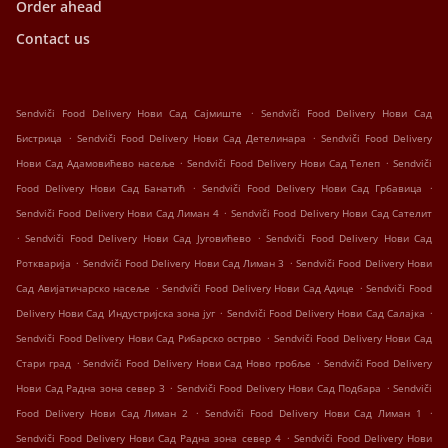
Order ahead
Contact us
.
Sendviči Food Delivery Нови Сад Сајмиште
Sendviči Food Delivery Нови Сад
.
.
Бистрица
Sendviči Food Delivery Нови Сад Детелинара
Sendviči Food Delivery
.
.
Нови Сад Адамовићево насеље
Sendviči Food Delivery Нови Сад Телеп
Sendviči
.
.
Food Delivery Нови Сад Банатић
Sendviči Food Delivery Нови Сад Грбавица
.
Sendviči Food Delivery Нови Сад Лиман 4
Sendviči Food Delivery Нови Сад Сателит
.
.
Sendviči Food Delivery Нови Сад Југовићево
Sendviči Food Delivery Нови Сад
.
.
Роткварија
Sendviči Food Delivery Нови Сад Лиман 3
Sendviči Food Delivery Нови
.
.
Сад Авијатичарско насеље
Sendviči Food Delivery Нови Сад Адице
Sendviči Food
.
.
Delivery Нови Сад Индустријска зона југ
Sendviči Food Delivery Нови Сад Салајка
.
Sendviči Food Delivery Нови Сад Рибарско острво
Sendviči Food Delivery Нови Сад
.
.
Стари град
Sendviči Food Delivery Нови Сад Ново гробље
Sendviči Food Delivery
.
.
Нови Сад Радна зона север 3
Sendviči Food Delivery Нови Сад Подбара
Sendviči
.
.
Food Delivery Нови Сад Лиман 2
Sendviči Food Delivery Нови Сад Лиман 1
.
Sendviči Food Delivery Нови Сад Радна зона север 4
Sendviči Food Delivery Нови