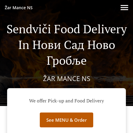
Žar Mance NS
Sendviči Food Delivery
In Нови Сад Ново
Гробље
ŽAR MANCE NS
We offer Pick-up and Food Delivery
See MENU & Order