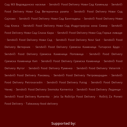
.
.
Сад МЗ Видовданско насеље
Sendviči Food Delivery Нови Сад Камењар
Sendviči
.
Food Delivery Нови Сад Ветерничка рампа
Sendviči Food Delivery Нови Сад
.
.
Сајлово
Sendviči Food Delivery Нови Сад Бангладеш
Sendviči Food Delivery Нови
.
.
Сад Клиса
Sendviči Food Delivery Нови Сад Индустријска зона Север
Sendviči
.
Food Delivery Нови Сад Слана бара
Sendviči Food Delivery Нови Сад Горње ливаде
.
.
.
Sendviči Food Delivery Нови Сад
Sendviči Food Delivery Novi Sad
Sendviči Food
.
.
Delivery Ветерник
Sendviči Food Delivery Сремска Каменица Татарско Брдо
.
Sendviči Food Delivery Сремска Каменица Поповица
Sendviči Food Delivery
.
.
Сремска Каменица Кип
Sendviči Food Delivery Сремска Каменица
Sendviči Food
.
.
.
Delivery Футог
Sendviči Food Delivery Руменка
Sendviči Food Delivery Veternik
.
.
Sendviči Food Delivery Раковац
Sendviči Food Delivery Петроварадин
Sendviči
.
.
Food Delivery Petrovaradin
Sendviči Food Delivery Futog
Sendviči Food Delivery
.
.
.
Ченеј
Sendviči Food Delivery Sremska Kamenica
Sendviči Food Delivery Лединци
.
.
Sendviči Food Delivery Rumenka
Jela Sa Roštilja Food Delivery
Roštilj Za Poneti
.
Food Delivery
Takeaway food delivery
Supported by: