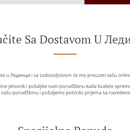
učite Sa Dostavom U Лед
se u Лединци i sa zadovoljstvom će mo preuzeti vašu onli
nline jelovnik i pošaljite nam porudžbinu kada budete sprem
 vašu porudžbinu i pošaljemo potvrdu prijema sa naveden