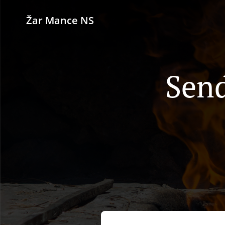
Žar Mance NS
Send