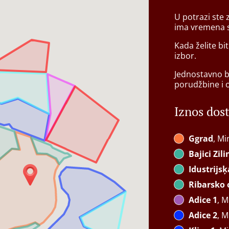
U potrazi ste
ima vremena s
Kada želite bit
izbor.
Jednostavno bi
porudžbine i 
Iznos dos
Ggrad
, Mi
Bajici Zil
Idustrijs
Ribarsko 
Adice 1
, M
Adice 2
, M