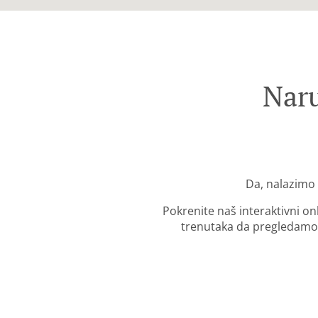
Nar
Da, nalazimo 
Pokrenite naš interaktivni o
trenutaka da pregledamo