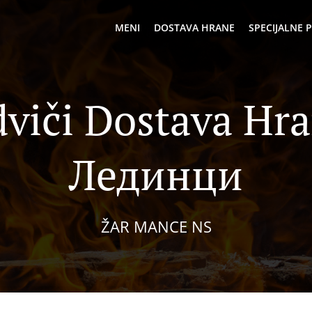
MENI
DOSTAVA HRANE
SPECIJALNE
viči Dostava Hr
Лединци
ŽAR MANCE NS