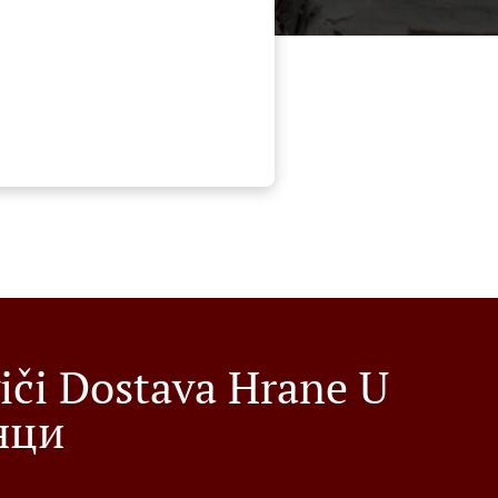
iči Dostava Hrane U
нци