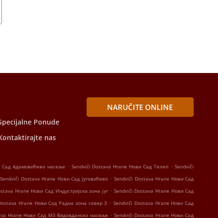
NARUČITE ONLINE
Specijalne Ponude
Kontaktirajte nas
.
.
ви Сад Адамовићево насеље
Sendviči Dostava Hrane Нови Сад Телеп
Sendviči
.
Sendviči Dostava Hrane Нови Сад Југовићево
Sendviči Dostava Hrane Нови Сад
.
ostava Hrane Нови Сад Индустријска зона југ
Sendviči Dostava Hrane Нови Сад
.
 Dostava Hrane Нови Сад Радна зона север 3
Sendviči Dostava Hrane Нови Сад
.
tava Hrane Нови Сад МЗ Видовданско насеље
Sendviči Dostava Hrane Нови Сад