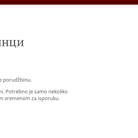
инци
ne porudžbinu.
ni. Potrebno je samo nekoliko
im vremenom za isporuku.