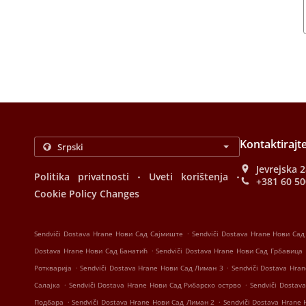
Kontaktirajt
Jevrejska 
.
.
Politika privatnosti
Uveti korištenja
+381 60 5
Cookie Policy Changes
.
Sendviči Dostava Hrane Нови Сад Сајмиште
Sendviči Dostava Hrane Нови Сад
.
Dostava Hrane Нови Сад Банатић
Sendviči Dostava Hrane Нови Сад Грбавица
.
.
Роткварија
Sendviči Dostava Hrane Нови Сад Лиман 3
Sendviči Dostava Hra
.
.
Салајка
Sendviči Dostava Hrane Нови Сад Рибарско острво
Sendviči Dostav
.
.
Подбара
Sendviči Dostava Hrane Нови Сад Лиман 2
Sendviči Dostava Hrane