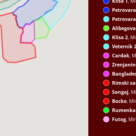
Klisa 1
, M
Petrovara
Petrovara
Alibegova
Klisa 2
, M
Veternik 
Cardak
, 
Zrenjanin
Banglade
Rimski sa
Sangaj
, M
Bocke
, Mi
Rumenka
Futog
, Mi