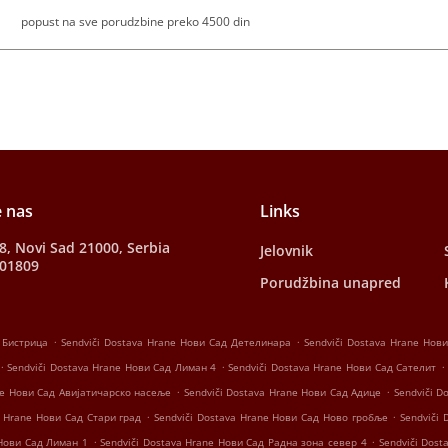
popust na sve porudzbine preko 4500 din
e nas
Links
28, Novi Sad 21000, Serbia
Jelovnik
001809
Porudžbina unapred
.
.
 Бистрица
Sendviči Dostava Hrane Нови Сад Детелинара
Sendviči Dostava Hrane Но
.
.
.
Sendviči Dostava Hrane Нови Сад Лиман 4
Sendviči Dostava Hrane Нови Сад Сателит
.
.
ne Нови Сад Авијатичарско насеље
Sendviči Dostava Hrane Нови Сад Адице
Sendviči D
.
.
a Hrane Нови Сад Стари град
Sendviči Dostava Hrane Нови Сад Ново гробље
Sendviči
.
.
 Нови Сад Лиман 1
Sendviči Dostava Hrane Нови Сад Радна зона север 4
Sendviči Dos