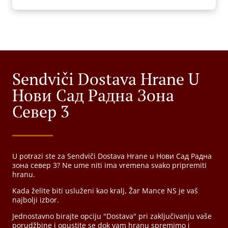
Sendviči Dostava Hrane U
Нови Сад Радна Зона
Север 3
U potrazi ste za Sendviči Dostava Hrane u Нови Сад Радна
зона север 3? Ne ume niti ima vremena svako pripremiti
hranu.
Kada želite biti usluženi kao kralj, Žar Mance NS je vaš
najbolji izbor.
Jednostavno birajte opciju "Dostava" pri zaključivanju vaše
porudžbine i opustite se dok vam hranu spremimo i