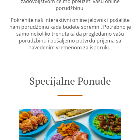
zadovoljstvom će mo preuzeti vašu online
porudžbinu.
Pokrenite naš interaktivni online jelovnik i pošaljite
nam porudžbinu kada budete spremni. Potrebno je
samo nekoliko trenutaka da pregledamo vašu
porudžbinu i pošaljemo potvrdu prijema sa
navedenim vremenom za isporuku.
Specijalne Ponude